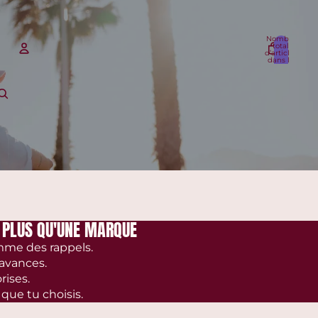
Nombre
total
d’articles
dans le
panier: 0
Compte
Autres options de connexion
Commandes
Profil
 PLUS QU'UNE MARQUE
me des rappels.
avances.
rises.
 que tu choisis.