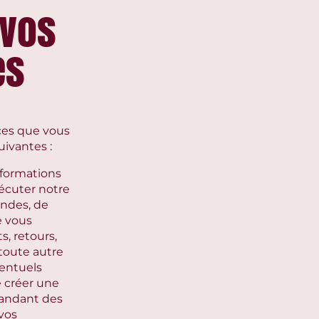
 vos
es
ices que vous
uivantes :
nformations
xécuter notre
andes, de
e vous
s, retours,
 toute autre
ventuels
e créer une
mandant des
 vos