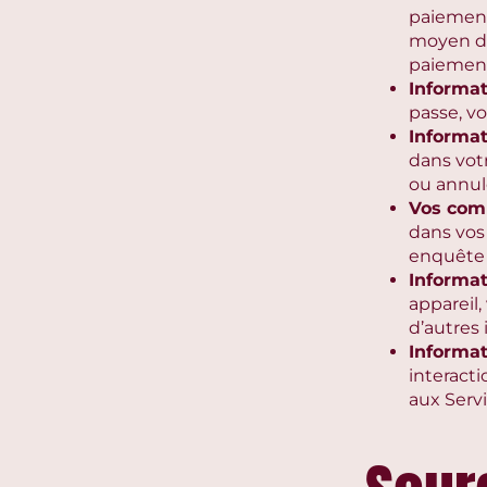
paiement,
moyen de
paiemen
Informa
passe, vo
Informat
dans votr
ou annule
Vos com
dans vos
enquête a
Informat
appareil,
d’autres 
Informat
interact
aux Servi