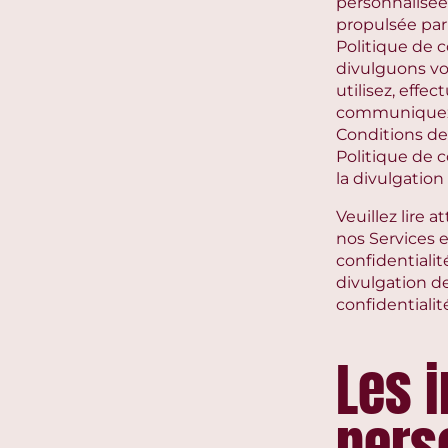
personnalisée
propulsée par 
Politique de c
divulguons vo
utilisez, effe
communiquez a
Conditions de 
Politique de c
la divulgation
Veuillez lire 
nos Services e
confidentialit
divulgation de
confidentialit
Les 
pers