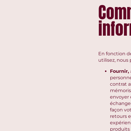
Comm
info
En fonction d
utilisez, nous
Fournir,
personne
contrat 
mémoriser
envoyer d
échanges
façon vot
retours 
expérien
produits 