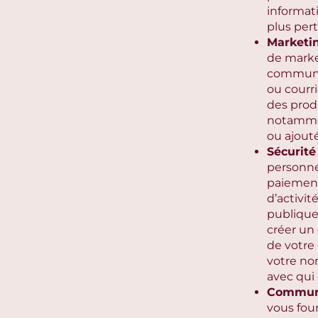
informati
plus pert
Marketin
de marke
communic
ou courr
des produ
notammen
ou ajouté
Sécurité
personne
paiement
d’activit
publique 
créer un 
de votre
votre nom
avec qui 
Communi
vous four