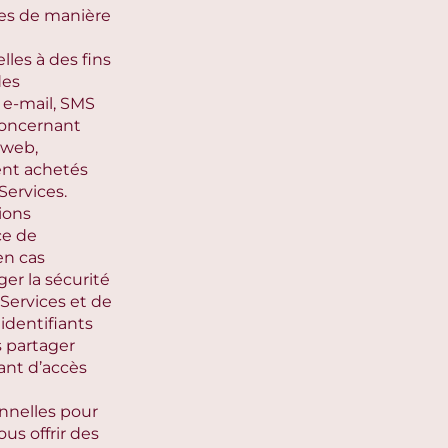
ces de manière
les à des fins
des
 e-mail, SMS
 concernant
 web,
nt achetés
Services.
ions
ce de
en cas
ger la sécurité
 Services et de
identifiants
 partager
iant d’accès
nnelles pour
us offrir des