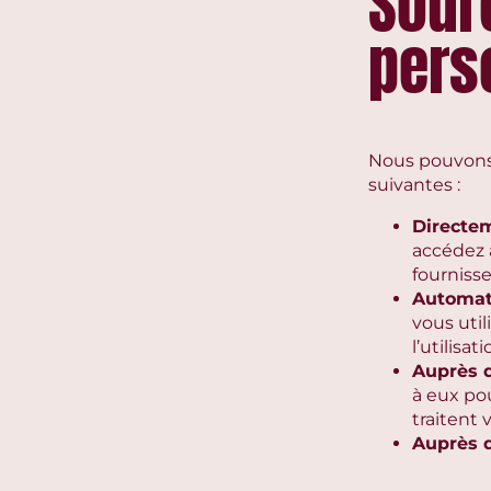
Sour
pers
Nous pouvons 
suivantes :
Directe
accédez 
fourniss
Automat
vous util
l’utilisa
Auprès d
à eux po
traitent
Auprès d