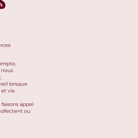
s
urces
compte,
u nous
;
eil lorsque
 et via
 faisons appel
collectent ou