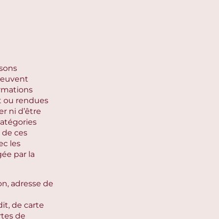
isons
 peuvent
ormations
t ou rendues
r ni d’être
catégories
 de ces
ec les
gée par la
on, adresse de
it, de carte
rtes de