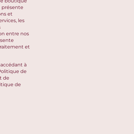
une boutique
a présente
ons et
rvices, les
s
on entre nos
ésente
traitement et
n accédant à
Politique de
t de
itique de