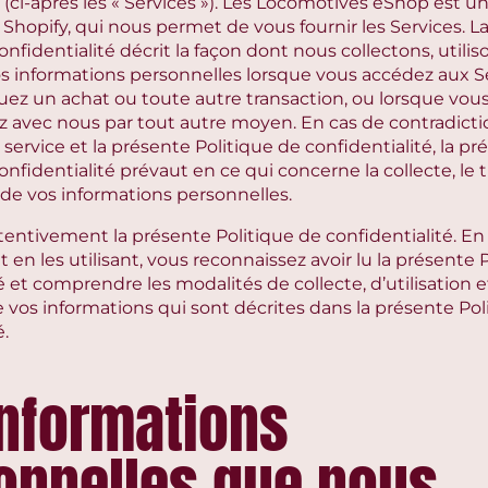
 (ci-après les « Services »). Les Locomotives eShop est 
Shopify, qui nous permet de vous fournir les Services. L
onfidentialité décrit la façon dont nous collectons, utilis
s informations personnelles lorsque vous accédez aux Se
ctuez un achat ou toute autre transaction, ou lorsque vou
vec nous par tout autre moyen. En cas de contradicti
service et la présente Politique de confidentialité, la pr
onfidentialité prévaut en ce qui concerne la collecte, le 
 de vos informations personnelles.
attentivement la présente Politique de confidentialité. E
t en les utilisant, vous reconnaissez avoir lu la présente 
é et comprendre les modalités de collecte, d’utilisation e
 vos informations qui sont décrites dans la présente Pol
é.
informations
onnelles que nous