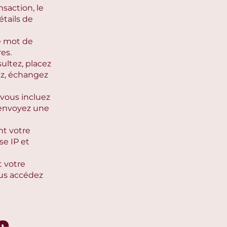
saction, le
tails de
re mot de
es.
ultez, placez
nez, échangez
 vous incluez
 envoyez une
nt votre
se IP et
t votre
us accédez