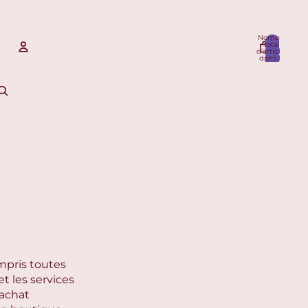
Nombre
total
d’articles
dans le
panier: 0
Compte
Autres options de connexion
Commandes
Profil
mpris toutes
et les services
’achat