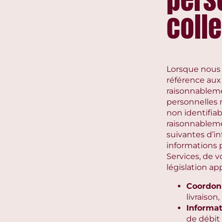
coll
Lorsque nous u
référence aux
raisonnableme
personnelles 
non identifiab
raisonnablemen
suivantes d’in
informations p
Services, de v
législation app
Coordon
livraiso
Informat
de débit 