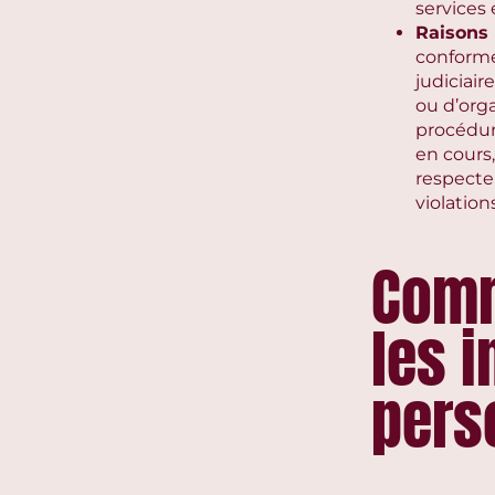
services 
Raisons 
conforme
judiciai
ou d’org
procédur
en cours,
respecte
violations
Comm
les 
pers