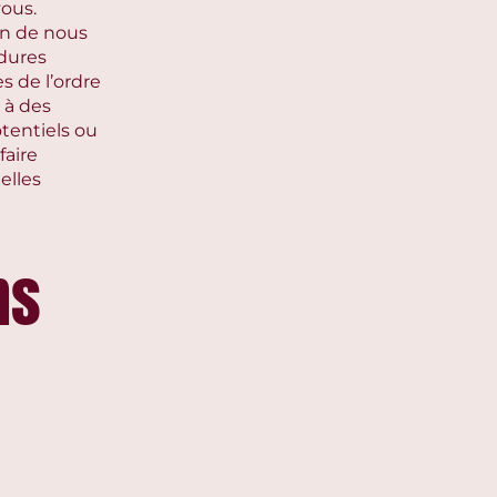
vous.
in de nous
édures
 de l’ordre
 à des
tentiels ou
faire
elles
ns